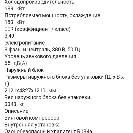
Холодопроизводительность
639
кВт
Потребляемая мощность, охлаждение
183
кВт
EER (коэффициент / класс)
3,49
Электропитание
3 фазы и нейтраль, 380 В, 50 Гц
Уровень звукового давления
65
дБ(А)
Наружный блок
Размеры наружного блока без упаковки (Ш х В х
Г)
2121x4327x1210
мм
Вес наружного блока без упаковки
3343
кг
Описание
Винтовой компрессор
Внутренняя установка
Озонобезопасный хладагент R134a