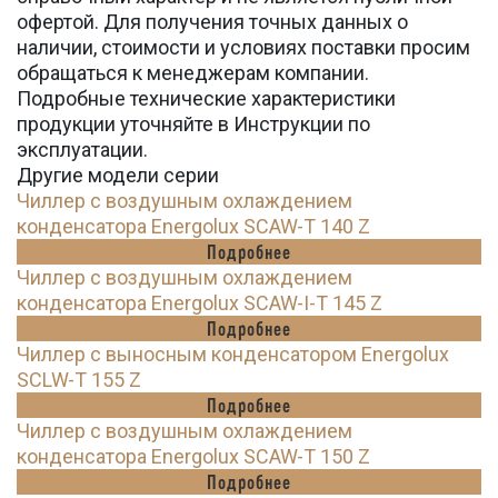
офертой. Для получения точных данных о
наличии, стоимости и условиях поставки просим
обращаться к менеджерам компании.
Подробные технические характеристики
продукции уточняйте в Инструкции по
эксплуатации.
Другие модели серии
Чиллер с воздушным охлаждением
конденсатора Energolux SCAW-T 140 Z
Подробнее
Чиллер с воздушным охлаждением
конденсатора Energolux SCAW-I-T 145 Z
Подробнее
Чиллер с выносным конденсатором Energolux
SCLW-T 155 Z
Подробнее
Чиллер с воздушным охлаждением
конденсатора Energolux SCAW-T 150 Z
Подробнее