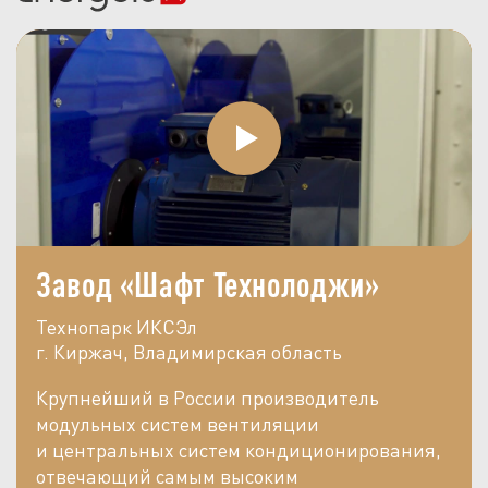
Завод «Шафт Технолоджи»
Технопарк ИКСЭл
г. Киржач, Владимирская область
Крупнейший в России производитель
модульных систем вентиляции
и центральных систем кондиционирования,
отвечающий самым высоким