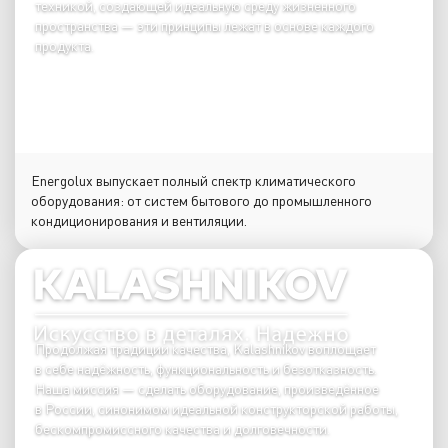
техникой, создающей идеальную среду жизненного
пространства — эти принципы лежат в основе каждого
продукта.
Energolux выпускает полный спектр климатического
оборудования: от систем бытового до промышленного
кондиционирования и вентиляции.
Продолжая традиции качества, Kalashnikov воплощает
в себе надёжность, функциональность и безотказность.
Наша миссия — сделать оборудование, произведённое
в России, синонимом идеальной конструкторской работы,
бескомпромиссного качества и долговечности.