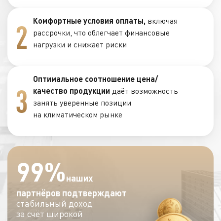
Комфортные условия оплаты,
включая
2
рассрочки, что облегчает финансовые
нагрузки и снижает риски
Оптимальное соотношение цена/
3
качество продукции
даёт возможность
занять уверенные позиции
на климатическом рынке
99
%
наших
партнёров подтверждают
стабильный доход
за счёт широкой