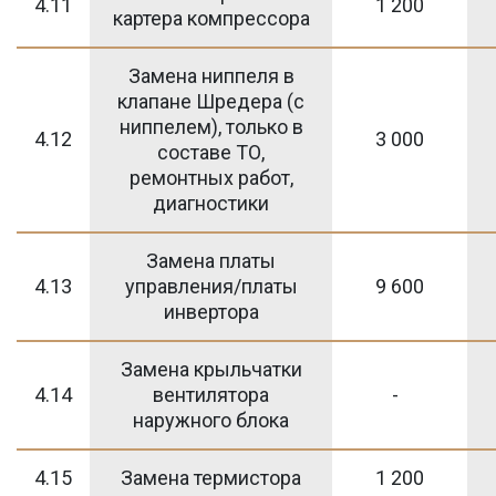
4.11
1 200
картера компрессора
Замена ниппеля в
клапане Шредера (с
ниппелем), только в
4.12
3 000
составе ТО,
ремонтных работ,
диагностики
Замена платы
4.13
управления/платы
9 600
инвертора
Замена крыльчатки
4.14
вентилятора
-
наружного блока
4.15
Замена термистора
1 200