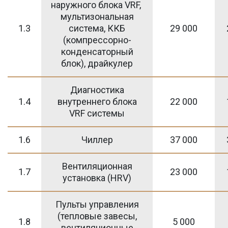
наружного блока VRF,
мультизональная
1.3
система, ККБ
29 000
(компрессорно-
конденсаторный
блок), драйкулер
Диагностика
1.4
внутреннего блока
22 000
VRF системы
1.6
Чиллер
37 000
Вентиляционная
1.7
23 000
установка (HRV)
Пульты управления
(тепловые завесы,
1.8
5 000
вентиляционные