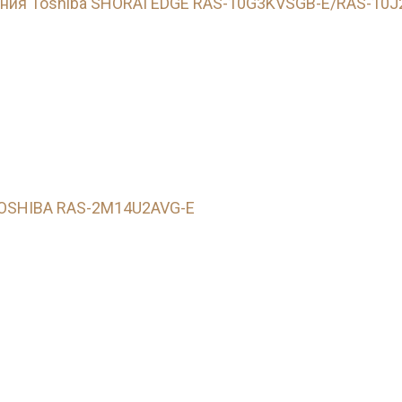
ния Toshiba SHORAI EDGE RAS-10G3KVSGB-E/RAS-10J
TOSHIBA RAS-2M14U2AVG-E