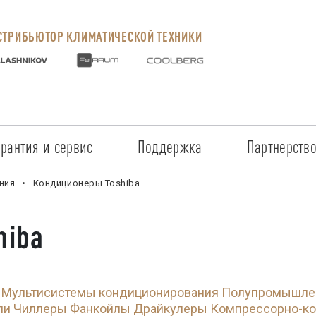
ТРИБЬЮТОР КЛИМАТИЧЕСКОЙ ТЕХНИКИ
арантия и сервис
Поддержка
Партнерств
Сервисные центры
Регистрация объекта
Стать пар
ния
Кондиционеры Toshiba
Условия предоставления гарантии
Обучение
Условия с
hiba
Прайс-лист на услуги
Документация
Наши парт
Заказ запчастей
ПО для Energolux
Проверить
Мультисистемы кондиционирования
Полупромышлен
Маркетинговая поддержка
Черный сп
ли
Чиллеры
Фанкойлы
Драйкулеры
Компрессорно-ко