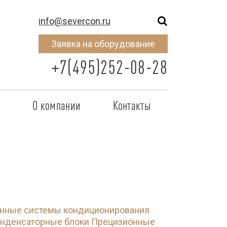
info@severcon.ru
Заявка на оборудование
+7(495)252-08-28
о
О компании
Контакты
тнером
SEVERCON
отрудничества
Объекты
неры
Новости
 сертификат
Карьера
ные системы кондиционирования
исок
нденсаторные блоки
Прецизионные