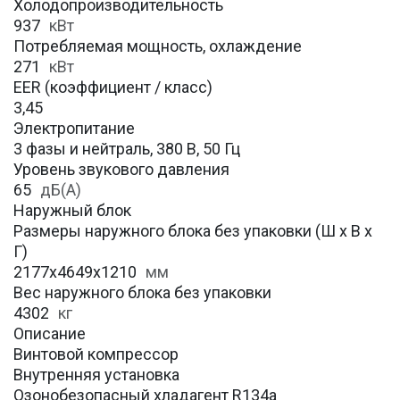
Холодопроизводительность
937
кВт
Потребляемая мощность, охлаждение
271
кВт
EER (коэффициент / класс)
3,45
Электропитание
3 фазы и нейтраль, 380 В, 50 Гц
Уровень звукового давления
65
дБ(А)
Наружный блок
Размеры наружного блока без упаковки (Ш х В х
Г)
2177x4649x1210
мм
Вес наружного блока без упаковки
4302
кг
Описание
Винтовой компрессор
Внутренняя установка
Озонобезопасный хладагент R134a