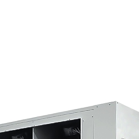
Страхование Energolux