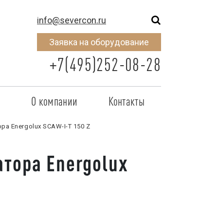
info@severcon.ru
Заявка на оборудование
+7(495)252-08-28
о
О компании
Контакты
тнером
SEVERCON
а Energolux SCAW-I-T 150 Z
отрудничества
Объекты
тора Energolux
неры
Новости
 сертификат
Карьера
исок