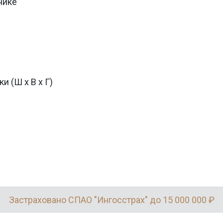
нике
и (Ш х В х Г)
Застраховано СПАО "Ингосстрах" до 15 000 000 ₽