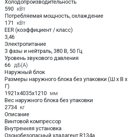
Холодопроизводительность
590
кВт
Потребляемая мощность, охлаждение
171
кВт
EER (коэффициент / класс)
3,46
Электропитание
3 фазы и нейтраль, 380 В, 50 Гц
Уровень звукового давления
66
дБ(А)
Наружный блок
Размеры наружного блока без упаковки (Ш х В х
Г)
1921x4035x1210
мм
Вес наружного блока без упаковки
2734
кг
Описание
Винтовой компрессор
Внутренняя установка
Озонобезопасный хладагент R134a