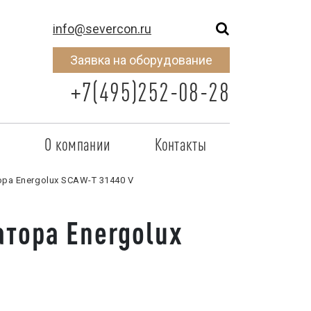
info@severcon.ru
Заявка на оборудование
+7(495)252-08-28
о
О компании
Контакты
тнером
SEVERCON
а Energolux SCAW-T 31440 V
отрудничества
Объекты
тора Energolux
неры
Новости
 сертификат
Карьера
исок