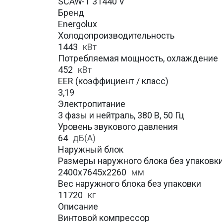
SCAW-T 31440 V
Бренд
Energolux
Холодопроизводительность
1443
кВт
Потребляемая мощность, охлаждение
452
кВт
EER (коэффициент / класс)
3,19
Электропитание
3 фазы и нейтраль, 380 В, 50 Гц
Уровень звукового давления
64
дБ(А)
Наружный блок
Размеры наружного блока без упаковки 
2400x7645x2260
мм
Вес наружного блока без упаковки
11720
кг
Описание
Винтовой компрессор