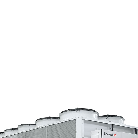
Страхование Energolux