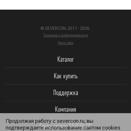
© SEVERCON, 2017 - 2026.
Положение о конфиденциальности
Карта сайта
Каталог
Как купить
Поддержка
Компания
Продолжая работу с severcon.ru, вы
Гонка героев SEVERCON
подтверждаете использование сайтом cookies