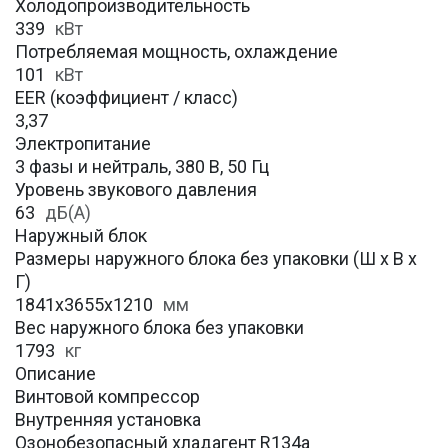
Холодопроизводительность
339
кВт
Потребляемая мощность, охлаждение
101
кВт
EER (коэффициент / класс)
3,37
Электропитание
3 фазы и нейтраль, 380 В, 50 Гц
Уровень звукового давления
63
дБ(А)
Наружный блок
Размеры наружного блока без упаковки (Ш х В х
Г)
1841x3655x1210
мм
Вес наружного блока без упаковки
1793
кг
Описание
Винтовой компрессор
Внутренняя установка
Озонобезопасный хладагент R134a