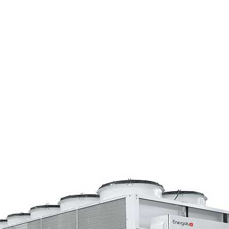
Страхование Energolux