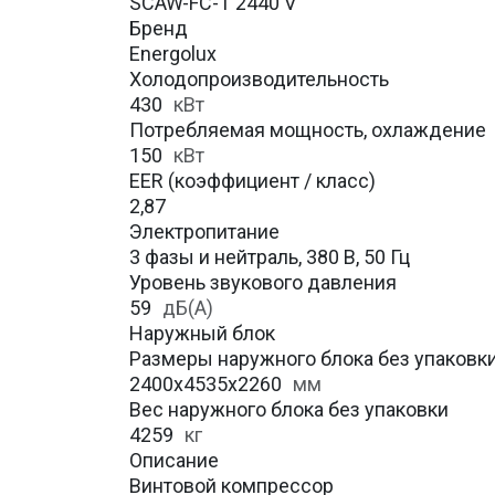
SCAW-FC-T 2440 V
Бренд
Energolux
Холодопроизводительность
430
кВт
Потребляемая мощность, охлаждение
150
кВт
EER (коэффициент / класс)
2,87
Электропитание
3 фазы и нейтраль, 380 В, 50 Гц
Уровень звукового давления
59
дБ(А)
Наружный блок
Размеры наружного блока без упаковки 
2400x4535x2260
мм
Вес наружного блока без упаковки
4259
кг
Описание
Винтовой компрессор