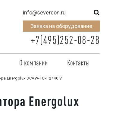
info@severcon.ru
Заявка на оборудование
+7(495)252-08-28
о
О компании
Контакты
тнером
SEVERCON
а Energolux SCAW-FC-T 2440 V
отрудничества
Объекты
тора Energolux
неры
Новости
 сертификат
Карьера
исок