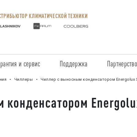
ТРИБЬЮТОР КЛИМАТИЧЕСКОЙ ТЕХНИКИ
арантия и сервис
Поддержка
Партнерств
Сервисные центры
Регистрация объекта
Стать пар
ния
Чиллеры
Чиллер с выносным конденсатором Energolux 
Условия предоставления гарантии
Обучение
Условия с
 конденсатором Energolu
Прайс-лист на услуги
Документация
Наши парт
Заказ запчастей
ПО для Energolux
Проверить
Маркетинговая поддержка
Черный сп