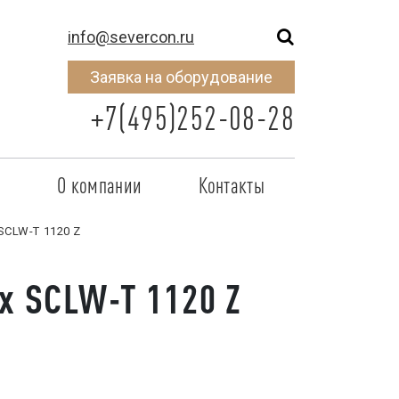
info@severcon.ru
Заявка на оборудование
+7(495)252-08-28
о
О компании
Контакты
тнером
SEVERCON
SCLW-T 1120 Z
отрудничества
Объекты
x SCLW-T 1120 Z
неры
Новости
 сертификат
Карьера
исок