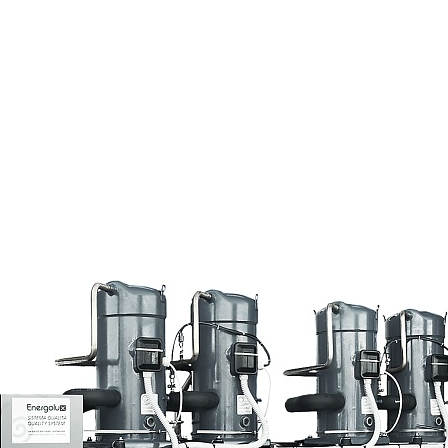
Страхование Energolux