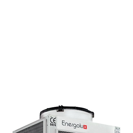
Страхование Energolux