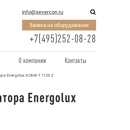
info@severcon.ru
Заявка на оборудование
+7(495)252-08-28
о
О компании
Контакты
тнером
SEVERCON
а Energolux SCAW-T 1120 Z
отрудничества
Объекты
тора Energolux
неры
Новости
 сертификат
Карьера
исок