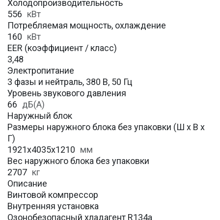
Холодопроизводительность
556
кВт
Потребляемая мощность, охлаждение
160
кВт
EER (коэффициент / класс)
3,48
Электропитание
3 фазы и нейтраль, 380 В, 50 Гц
Уровень звукового давления
66
дБ(А)
Наружный блок
Размеры наружного блока без упаковки (Ш х В х
Г)
1921x4035x1210
мм
Вес наружного блока без упаковки
2707
кг
Описание
Винтовой компрессор
Внутренняя установка
Озонобезопасный хладагент R134a