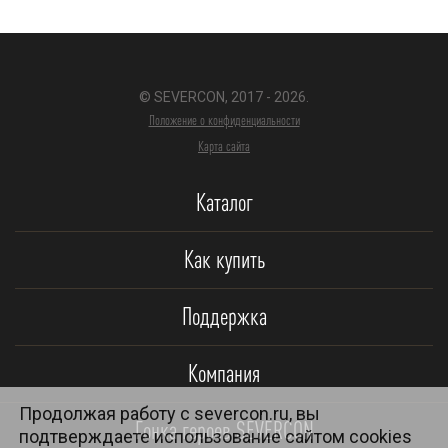
© SEVERCON, 2017 - 2026.
Положение о конфиденциальности
Карта сайта
Каталог
Как купить
Поддержка
Компания
Продолжая работу с severcon.ru, вы
Гонка героев SEVERCON
подтверждаете использование сайтом cookies