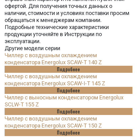
офертой. Для получения точных данных о
наличии, стоимости и условиях поставки просим
обращаться к менеджерам компании.
Подробные технические характеристики
продукции уточняйте в Инструкции по
эксплуатации.
Другие модели серии
Чиллер с воздушным охлаждением
конденсатора Energolux SCAW-T 140 Z
Подробнее
Чиллер с воздушным охлаждением
конденсатора Energolux SCAW-I-T 145 Z
Подробнее
Чиллер с выносным конденсатором Energolux
SCLW-T 155 Z
Подробнее
Чиллер с воздушным охлаждением
конденсатора Energolux SCAW-T 150 Z
Подробнее