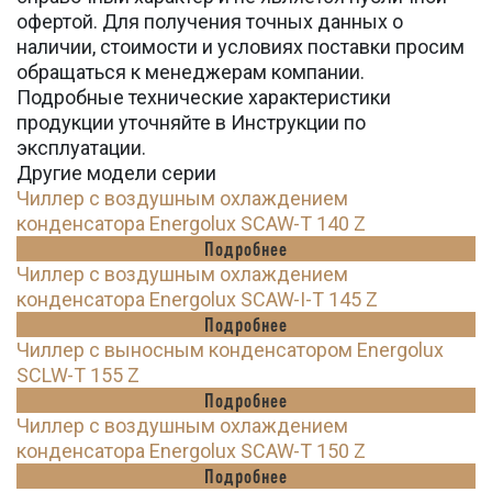
офертой. Для получения точных данных о
наличии, стоимости и условиях поставки просим
обращаться к менеджерам компании.
Подробные технические характеристики
продукции уточняйте в Инструкции по
эксплуатации.
Другие модели серии
Чиллер с воздушным охлаждением
конденсатора Energolux SCAW-T 140 Z
Подробнее
Чиллер с воздушным охлаждением
конденсатора Energolux SCAW-I-T 145 Z
Подробнее
Чиллер с выносным конденсатором Energolux
SCLW-T 155 Z
Подробнее
Чиллер с воздушным охлаждением
конденсатора Energolux SCAW-T 150 Z
Подробнее