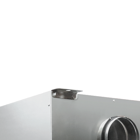
Страхование Energolux