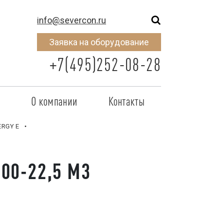
info@severcon.ru
Заявка на оборудование
+7(495)252-08-28
о
О компании
Контакты
тнером
SEVERCON
ERGY E
отрудничества
Объекты
000-22,5 M3
неры
Новости
 сертификат
Карьера
исок