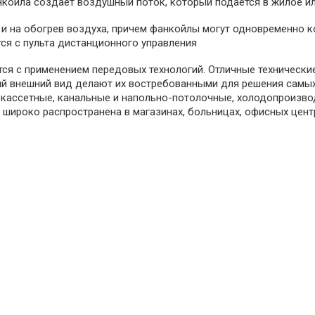
нкойла создает воздушный поток, который подается в жилое 
Страхование Energolux
 и на обогрев воздуха, причем фанкойлы могут одновременно 
тся с пульта дистанционного управления
ся с применением передовых технологий. Отличные технически
ный внешний вид делают их востребованными для решения самы
 кассетные, канальные и напольно-потолочные, холодопроизвод
ироко распространена в магазинах, больницах, офисных центра