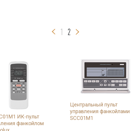
1
2
Центральный пульт
управления фанкойлами
01M1 ИК-пульт
SCC01M1
вления фанкойлом
olux