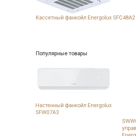
Кассетный фанкойл Energolux SFC48A2
Популярные товары
Настенный фанкойл Energolux
SFW07A3
SWWC
упра
Energ