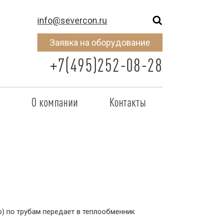
info@severcon.ru
Заявка на оборудование
+7(495)252-08-28
о
О компании
Контакты
тнером
SEVERCON
отрудничества
Объекты
неры
Новости
 сертификат
Карьера
) по трубам передает в теплообменник
исок