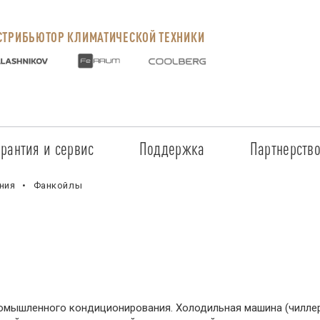
ТРИБЬЮТОР КЛИМАТИЧЕСКОЙ ТЕХНИКИ
арантия и сервис
Поддержка
Партнерств
Сервисные центры
Регистрация объекта
Стать пар
ния
Фанкойлы
Условия предоставления гарантии
Обучение
Условия с
Прайс-лист на услуги
Документация
Наши парт
Заказ запчастей
ПО для Energolux
Проверить
омышленного кондиционирования. Холодильная машина (чиллер
Маркетинговая поддержка
Черный сп