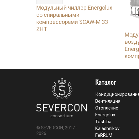
Модульный чиллер Energolux
со спиральными
компрессорами SCAW-M 33
ZHT
Моду
возд
Energ
комп
Каталог
Кондиционировани
Вентиляция
Отопление
Energolux
Toshiba
© SEVERCON, 2017 -
Kalashnikov
2026.
FeRRUM