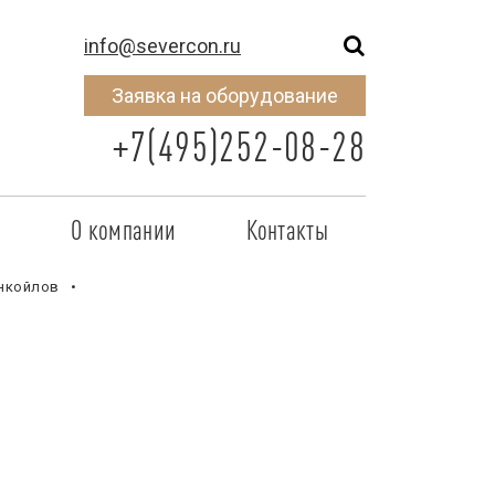
info@severcon.ru
Заявка на оборудование
+7(495)252-08-28
о
О компании
Контакты
тнером
SEVERCON
нкойлов
отрудничества
Объекты
неры
Новости
 сертификат
Карьера
исок