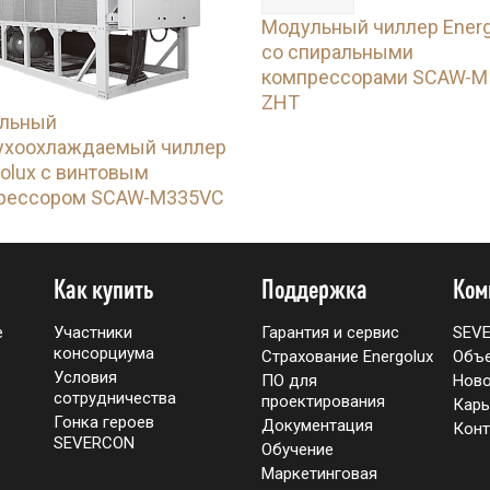
Модульный чиллер Energ
со спиральными
компрессорами SCAW-M
ZHT
льный
ухоохлаждаемый чиллер
olux с винтовым
рессором SCAW-M335VC
Как купить
Поддержка
Ком
е
Участники
Гарантия и сервис
SEV
консорциума
Страхование Energolux
Объ
Условия
ПО для
Ново
сотрудничества
проектирования
Карь
Гонка героев
Документация
Конт
SEVERCON
Обучение
Маркетинговая