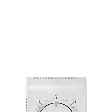
Страхование Energolux