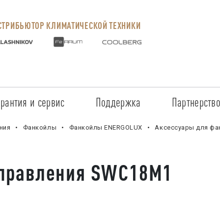
ТРИБЬЮТОР КЛИМАТИЧЕСКОЙ ТЕХНИКИ
арантия и сервис
Поддержка
Партнерств
Сервисные центры
Регистрация объекта
Стать пар
ния
Фанкойлы
Фанкойлы ENERGOLUX
Аксессуары для фа
Условия предоставления гарантии
Обучение
Условия с
управления SWC18M1
Прайс-лист на услуги
Документация
Наши парт
Заказ запчастей
ПО для Energolux
Проверить
Маркетинговая поддержка
Черный сп