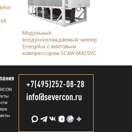
olux
 66
Модульный
воздухоохлаждаемый чиллер
Energolux с винтовым
компрессором SCAW-M425VC
пания
+7(495)252-08-28
ERCON
info@severcon.ru
екты
сти
ера
акты