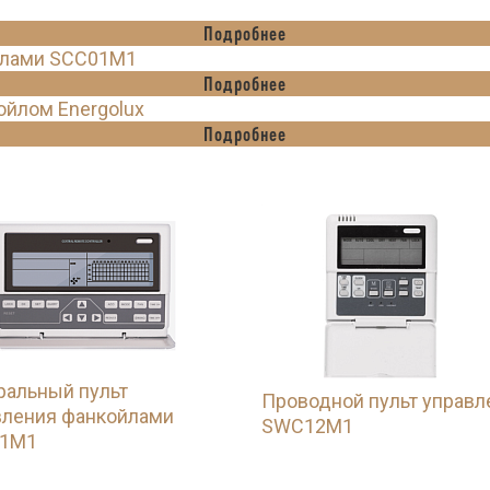
1
Подробнее
йлами SCC01M1
Подробнее
йлом Energolux
Подробнее
ральный пульт
Проводной пульт управл
вления фанкойлами
SWC12M1
1M1