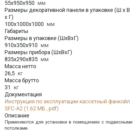
55х950х950
мм
Размеры декоративной панели в упаковке (Ш х В
х Г)
100х1000х1000
мм
Габариты
Размеры в упаковке (ШхВхГ)
910х350х910
мм
Размеры прибора (ШхВхГ)
835х290х835
мм
Масса нетто
26,5
кг
Масса брутто
31
кг
Документация
Инструкция по эксплуатации кассетный фанкойл
SFC-A2 (1.62 МБ , pdf)
Описание
Применяются для установки в помещениях с подвесными
потолками.