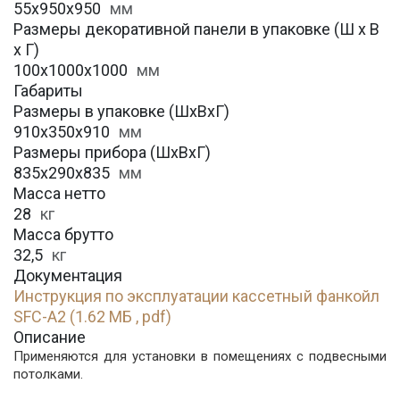
55х950х950
мм
Размеры декоративной панели в упаковке (Ш х В
х Г)
100х1000х1000
мм
Габариты
Размеры в упаковке (ШхВхГ)
910х350х910
мм
Размеры прибора (ШхВхГ)
835х290х835
мм
Масса нетто
28
кг
Масса брутто
32,5
кг
Документация
Инструкция по эксплуатации кассетный фанкойл
SFC-A2 (1.62 МБ , pdf)
Описание
Применяются для установки в помещениях с подвесными
потолками.