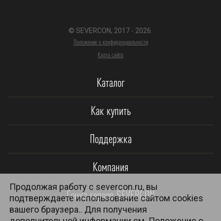
© SEVERCON, 2017 - 2026.
Положение о конфиденциальности
Карта сайта
Каталог
Как купить
Поддержка
Компания
Продолжая работу с severcon.ru, вы
Гонка героев SEVERCON
подтверждаете использование сайтом cookies
вашего браузера.. Для получения
дополнительной информации см.
Положение о