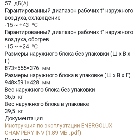
57
дБ(А)
Гарантированный диапазон рабочих t° наружного
воздуха, охлаждение
-15 ~ +43
⁰С
Гарантированный диапазон рабочих t° наружного
воздуха, обогрев
-15 ~ +24
⁰С
Размеры наружного блока без упаковки (Ш х В х
Г)
873×555×376
мм
Размеры наружного блока в упаковке (Ш х В х Г)
948×591×428
мм
Вес наружного блока без упаковки
36,5
кг
Вес наружного блока в упаковке
39,5
кг
Документация
Инструкция по эксплуатации ENERGOLUX
CHAMPERY INV (1.89 МБ , pdf)
Описание