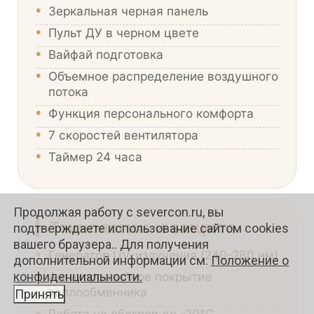
•
Зеркальная черная панель
•
Пульт ДУ в черном цвете
•
Вайфай подготовка
•
Объемное распределение воздушного
потока
•
Функция персонального комфорта
•
7 скоростей вентилятора
•
Таймер 24 часа
Продолжая работу с severcon.ru, вы
Технологии и защита
подтверждаете использование сайтом cookies
вашего браузера.. Для получения
•
Генератор UV-излучения (240-280 нм)
дополнительной информации см.
Положение о
•
Антикоррозийное покрытие
конфиденциальности.
теплообменника
Принять
•
Работа на обогрев до -20°C