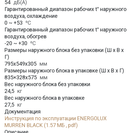
54
дБ(А)
Гарантированный диапазон рабочих t° наружного
воздуха, охлаждение
0 ~ +53
⁰С
Гарантированный диапазон рабочих t° наружного
воздуха, обогрев
-20 ~ +30
⁰С
Размеры наружного блока без упаковки (Ш х В х
Г)
795х549х305
мм
Размеры наружного блока в упаковке (Ш х В х Г)
835×328х575
мм
Вес наружного блока без упаковки
24,5
кг
Вес наружного блока в упаковке
27,5
кг
Документация
Инструкция по эксплуатации ENERGOLUX
MURREN BLACK (1.57 МБ , pdf)
Описание