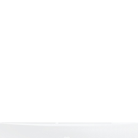
Страхование Energolux