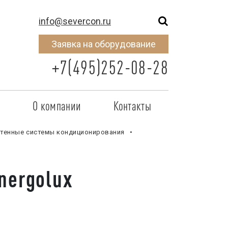
info@severcon.ru
Заявка на оборудование
+7(495)252-08-28
о
О компании
Контакты
тнером
SEVERCON
тенные системы кондиционирования
отрудничества
Объекты
nergolux
неры
Новости
 сертификат
Карьера
исок