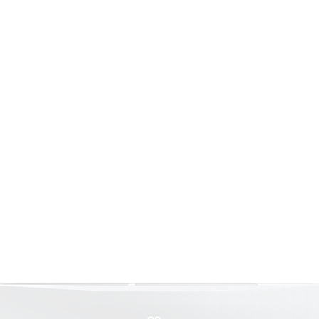
Страхование Energolux