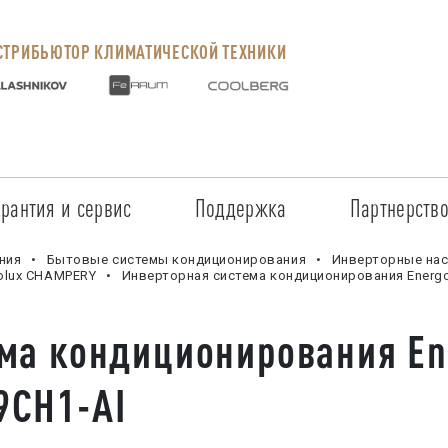
ТРИБЬЮТОР КЛИМАТИЧЕСКОЙ ТЕХНИКИ
арантия и сервис
Поддержка
Партнерств
Сервисные центры
Регистрация объекта
Стать пар
ния
Бытовые системы кондиционирования
Инверторные нас
olux CHAMPERY
Инверторная система кондиционирования Energ
Условия предоставления гарантии
Обучение
Условия с
ема кондиционирования E
Прайс-лист на услуги
Документация
Наши парт
9CH1-AI
Заказ запчастей
ПО для Energolux
Проверить
Маркетинговая поддержка
Черный сп