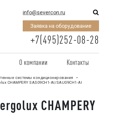
info@severcon.ru
Заявка на оборудование
+7(495)252-08-28
о
О компании
Контакты
тнером
SEVERCON
тенные системы кондиционирования
olux CHAMPERY SAS09CH1-AI/SAU09CH1-AI
отрудничества
Объекты
nergolux CHAMPERY
неры
Новости
 сертификат
Карьера
исок