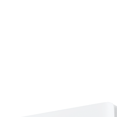
Страхование Energolux