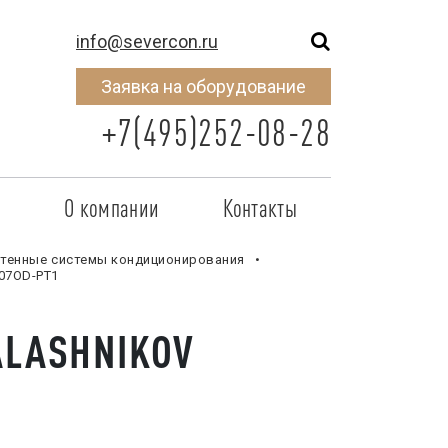
info@severcon.ru
Заявка на оборудование
+7(495)252-08-28
о
О компании
Контакты
тнером
SEVERCON
тенные системы кондиционирования
07OD-PT1
отрудничества
Объекты
ALASHNIKOV
неры
Новости
 сертификат
Карьера
исок