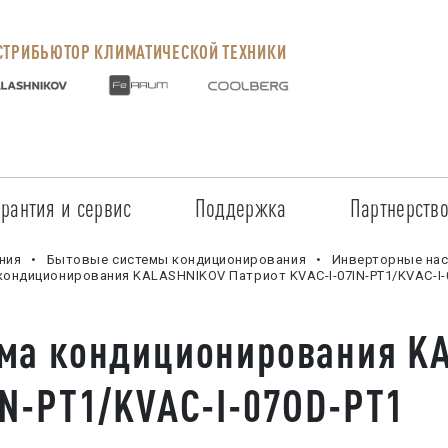
ТРИБЬЮТОР КЛИМАТИЧЕСКОЙ ТЕХНИКИ
арантия и сервис
Поддержка
Партнерств
Сервисные центры
Регистрация объекта
Стать пар
ния
Бытовые системы кондиционирования
Инверторные нас
кондиционирования KALASHNIKOV Патриот KVAC-I-07IN-PT1/KVAC-I-
Условия предоставления гарантии
Обучение
Условия с
ема кондиционирования K
Прайс-лист на услуги
Документация
Наши парт
IN-PT1/KVAC-I-07OD-PT1
Заказ запчастей
ПО для Energolux
Проверить
Маркетинговая поддержка
Черный сп