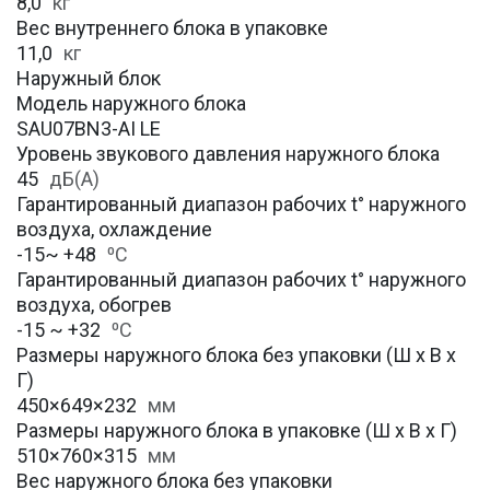
8,0
кг
Вес внутреннего блока в упаковке
11,0
кг
Наружный блок
Модель наружного блока
SAU07BN3-AI LE
Уровень звукового давления наружного блока
45
дБ(А)
Гарантированный диапазон рабочих t° наружного
воздуха, охлаждение
-15~ +48
⁰С
Гарантированный диапазон рабочих t° наружного
воздуха, обогрев
-15 ~ +32
⁰С
Размеры наружного блока без упаковки (Ш х В х
Г)
450×649×232
мм
Размеры наружного блока в упаковке (Ш х В х Г)
510×760×315
мм
Вес наружного блока без упаковки