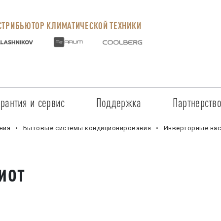
ТРИБЬЮТОР КЛИМАТИЧЕСКОЙ ТЕХНИКИ
арантия и сервис
Поддержка
Партнерств
Сервисные центры
Регистрация объекта
Стать пар
ния
Бытовые системы кондиционирования
Инверторные нас
Условия предоставления гарантии
Обучение
Условия с
иот
Прайс-лист на услуги
Документация
Наши парт
Заказ запчастей
ПО для Energolux
Проверить
Маркетинговая поддержка
Черный сп