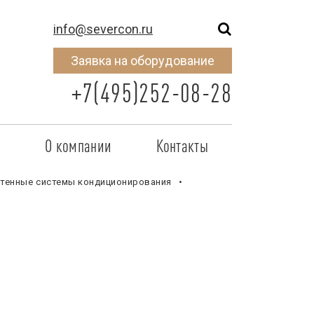
info@severcon.ru
Заявка на оборудование
+7(495)252-08-28
о
О компании
Контакты
тнером
SEVERCON
тенные системы кондиционирования
отрудничества
Объекты
неры
Новости
 сертификат
Карьера
исок