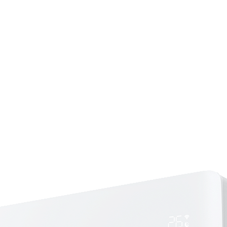
Страхование Energolux