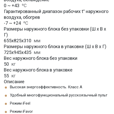
0 ~ +43
⁰С
Гарантированный диапазон рабочих t° наружного
воздуха, обогрев
-7 ~ +24
⁰С
Размеры наружного блока без упаковки (Ш х В х
Г)
655х825х310
мм
Размеры наружного блока в упаковке (Ш х В х Г)
725х945х435
мм
Вес наружного блока без упаковки
50
кг
Вес наружного блока в упаковке
55
кг
Описание
Высокая энергоэффективность. Класс А
Удобный многофункциональный русскоязычный пульт
Режим iFeel
Режим iFavor