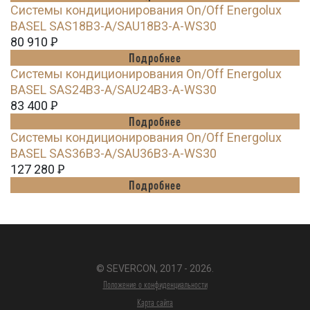
Системы кондиционирования On/Off Energolux
BASEL SAS18B3-A/SAU18B3-A-WS30
80 910
Ꝑ
Подробнее
Системы кондиционирования On/Off Energolux
BASEL SAS24B3-A/SAU24B3-A-WS30
83 400
Ꝑ
Подробнее
Системы кондиционирования On/Off Energolux
BASEL SAS36B3-A/SAU36B3-A-WS30
127 280
Ꝑ
Подробнее
© SEVERCON, 2017 - 2026.
Положение о конфиденциальности
Карта сайта