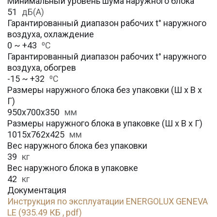
Минимальный уровень шума наружного блока
51
дБ(А)
Гарантированный диапазон рабочих t° наружного
воздуха, охлаждение
0 ~ +43
⁰С
Гарантированный диапазон рабочих t° наружного
воздуха, обогрев
-15 ~ +32
⁰С
Размеры наружного блока без упаковки (Ш х В х
Г)
950x700x350
мм
Размеры наружного блока в упаковке (Ш х В х Г)
1015x762x425
мм
Вес наружного блока без упаковки
39
кг
Вес наружного блока в упаковке
42
кг
Документация
Инструкция по эксплуатации ENERGOLUX GENEVA
LE (935.49 КБ , pdf)