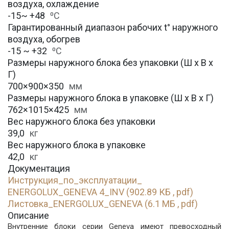
воздуха, охлаждение
-15~ +48
⁰С
Гарантированный диапазон рабочих t° наружного
воздуха, обогрев
-15 ~ +32
⁰С
Размеры наружного блока без упаковки (Ш х В х
Г)
700×900×350
мм
Размеры наружного блока в упаковке (Ш х В х Г)
762×1015×425
мм
Вес наружного блока без упаковки
39,0
кг
Вес наружного блока в упаковке
42,0
кг
Документация
Инструкция_по_эксплуатации_
ENERGOLUX_GENEVA 4_INV (902.89 КБ , pdf)
Листовка_ENERGOLUX_GENEVA (6.1 МБ , pdf)
Описание
Внутренние блоки серии Geneva имеют превосходный