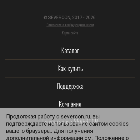
© SEVERCON, 2017 - 2026.
Положение о конфиденциальности
Карта сайта
Каталог
Как купить
Поддержка
Компания
Продолжая работу с severcon.ru, вы
Гонка героев SEVERCON
подтверждаете использование сайтом cookies
вашего браузера.. Для получения
дополнительной информации см.
Положение о