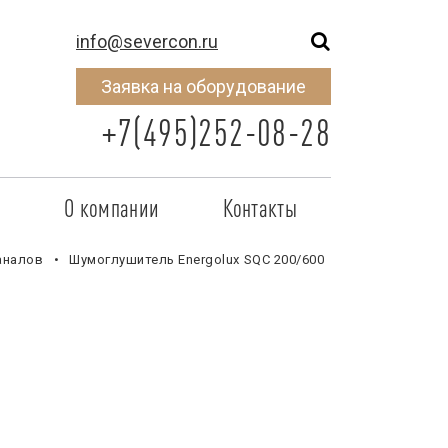
info@severcon.ru
Заявка на оборудование
+7(495)252-08-28
о
О компании
Контакты
тнером
SEVERCON
аналов
Шумоглушитель Energolux SQC 200/600
отрудничества
Объекты
неры
Новости
 сертификат
Карьера
исок