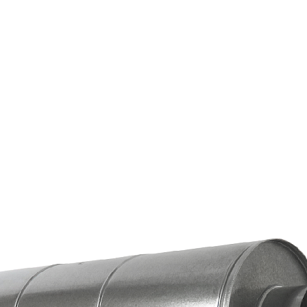
Страхование Energolux