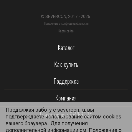
© SEVERCON, 2017 - 2026.
Положение о конфиденциальности
Карта сайта
Каталог
Как купить
Поддержка
Компания
Продолжая работу с severcon.ru, вы
Гонка героев SEVERCON
подтверждаете использование сайтом cookies
вашего браузера.. Для получения
дополнительной информации см.
Положение о