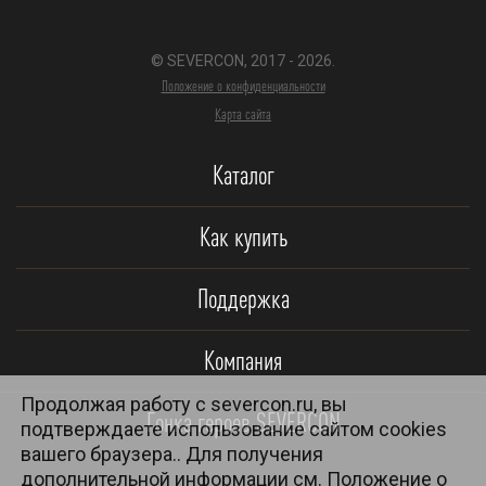
© SEVERCON, 2017 - 2026.
Положение о конфиденциальности
Карта сайта
Каталог
Как купить
Поддержка
Компания
Продолжая работу с severcon.ru, вы
Гонка героев SEVERCON
подтверждаете использование сайтом cookies
вашего браузера.. Для получения
дополнительной информации см.
Положение о