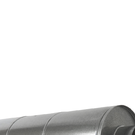
Страхование Energolux