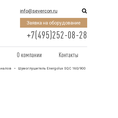
info@severcon.ru
Заявка на оборудование
+7(495)252-08-28
о
О компании
Контакты
тнером
SEVERCON
аналов
Шумоглушитель Energolux SQC 160/900
отрудничества
Объекты
неры
Новости
 сертификат
Карьера
исок