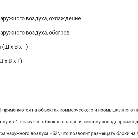
наружного воздуха, охлаждение
наружного воздуха, обогрев
(Ш х В х Г)
 х В х Г)
I применяются на объектах коммерческого и промышленного н
ему из 4-х наружных блоков создавая систему холодопроизвод
а наружного воздуха +52°, что позволит размещать блоки на 