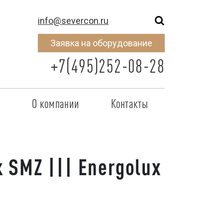
info@severcon.ru
Заявка на оборудование
+7(495)252-08-28
о
О компании
Контакты
тнером
SEVERCON
отрудничества
Объекты
SMZ ||| Energolux
неры
Новости
 сертификат
Карьера
исок