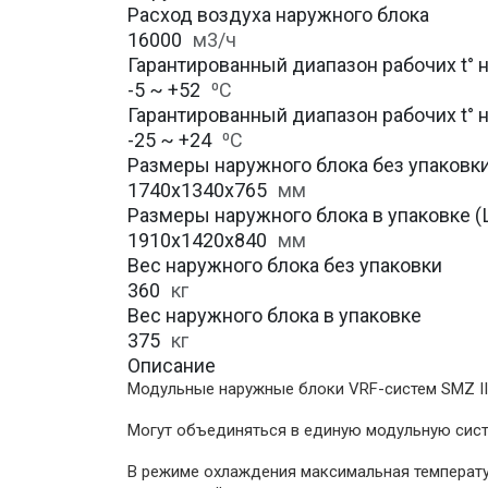
Расход воздуха наружного блока
16000
м3/ч
Гарантированный диапазон рабочих t° 
-5 ~ +52
⁰С
Гарантированный диапазон рабочих t° 
-25 ~ +24
⁰С
Размеры наружного блока без упаковки 
1740x1340x765
мм
Размеры наружного блока в упаковке (Ш
1910x1420x840
мм
Вес наружного блока без упаковки
360
кг
Вес наружного блока в упаковке
375
кг
Описание
Модульные наружные блоки VRF-систем SMZ II
Могут объединяться в единую модульную сист
В режиме охлаждения максимальная температур