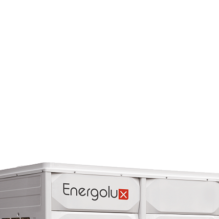
Страхование Energolux