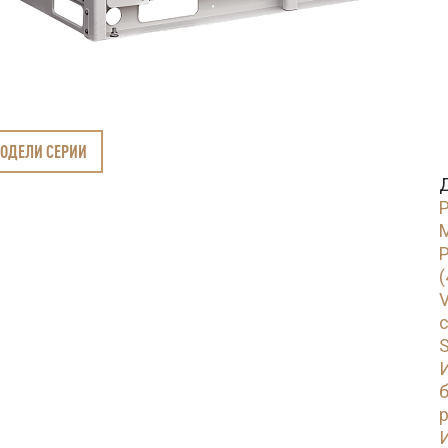
МОДЕЛИ СЕРИИ
М
(
V
с
S
б
p