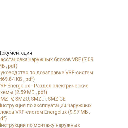
Документация
Расстановка наружных блоков VRF (7.09
Б , pdf)
Руководство по дозаправке VRF-систем
469.84 КБ , pdf)
RF Energolux - Раздел электрические
хемы (2.59 МБ , pdf)
MZ IV, SMZU, SMZUi, SMZ CE
Инструкция по эксплуатации наружных
локов VRF-систем Energolux (9.97 МБ ,
df)
Инструкция по монтажу наружных