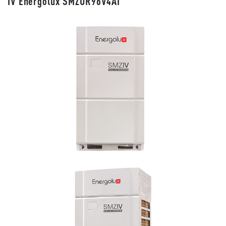
IV Energolux SMZUR96V4AI