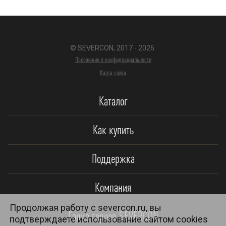
© SEVERCON, 2017 - 2026.
Положение о конфиденциальности
Карта сайта
Каталог
Как купить
Поддержка
Компания
Продолжая работу с severcon.ru, вы
Гонка героев SEVERCON
подтверждаете использование сайтом cookies