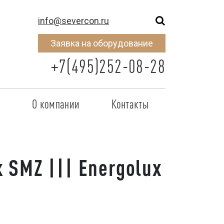
info@severcon.ru
Заявка на оборудование
+7(495)252-08-28
о
О компании
Контакты
тнером
SEVERCON
отрудничества
Объекты
SMZ ||| Energolux
неры
Новости
 сертификат
Карьера
исок