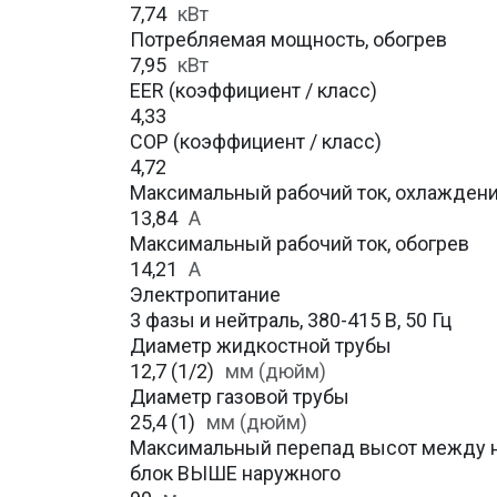
7,74
кВт
Потребляемая мощность, обогрев
7,95
кВт
EER (коэффициент / класс)
4,33
COP (коэффициент / класс)
4,72
Максимальный рабочий ток, охлажден
13,84
A
Максимальный рабочий ток, обогрев
14,21
А
Электропитание
3 фазы и нейтраль, 380-415 В, 50 Гц
Диаметр жидкостной трубы
12,7 (1/2)
мм (дюйм)
Диаметр газовой трубы
25,4 (1)
мм (дюйм)
Максимальный перепад высот между н
блок ВЫШЕ наружного