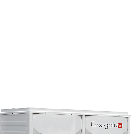
Страхование Energolux