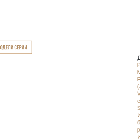
МОДЕЛИ СЕРИИ
М
(
V
с
S
б
p