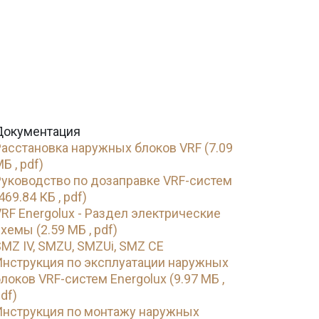
Документация
Расстановка наружных блоков VRF (7.09
Б , pdf)
Руководство по дозаправке VRF-систем
469.84 КБ , pdf)
RF Energolux - Раздел электрические
хемы (2.59 МБ , pdf)
MZ IV, SMZU, SMZUi, SMZ CE
Инструкция по эксплуатации наружных
локов VRF-систем Energolux (9.97 МБ ,
df)
Инструкция по монтажу наружных