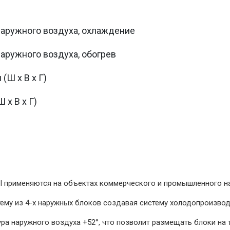
наружного воздуха, охлаждение
наружного воздуха, обогрев
(Ш х В х Г)
 х В х Г)
I применяются на объектах коммерческого и промышленного н
ему из 4-х наружных блоков создавая систему холодопроизвод
а наружного воздуха +52°, что позволит размещать блоки на 