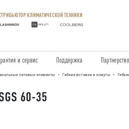
ТРИБЬЮТОР КЛИМАТИЧЕСКОЙ ТЕХНИКИ
арантия и сервис
Поддержка
Партнерств
Сервисные центры
Регистрация объекта
Стать пар
анальные сетевые элементы
Гибкие вставки и хомуты
Гибки
Условия предоставления гарантии
Обучение
Условия с
SGS 60-35
Прайс-лист на услуги
Документация
Наши парт
Заказ запчастей
ПО для Energolux
Проверить
Маркетинговая поддержка
Черный сп