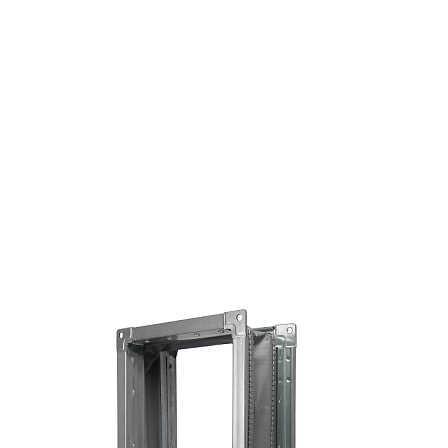
Страхование Energolux