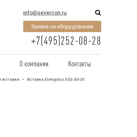
info@severcon.ru
Заявка на оборудование
+7(495)252-08-28
о
О компании
Контакты
тнером
SEVERCON
е вставки
Вставка Energolux SGS 60-35
отрудничества
Объекты
неры
Новости
 сертификат
Карьера
исок