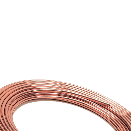
Страхование Energolux