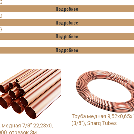
G
Подробнее
G
Подробнее
G
Подробнее
Подробнее
Труба медная 9,52х0,65х
(3/8”), Sharq Tubes
 медная 7/8” 22,23х0,
00, отрезок 3м