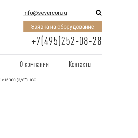
info@severcon.ru
Заявка на оборудование
+7(495)252-08-28
о
О компании
Контакты
тнером
SEVERCON
1х15000 (3/8”), ICG
отрудничества
Объекты
неры
Новости
 сертификат
Карьера
исок