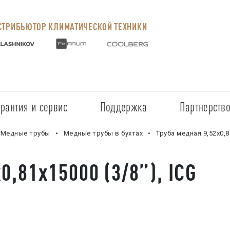
ТРИБЬЮТОР КЛИМАТИЧЕСКОЙ ТЕХНИКИ
арантия и сервис
Поддержка
Партнерств
Сервисные центры
Регистрация объекта
Стать пар
Медные трубы
Медные трубы в бухтах
Труба медная 9,52х0,8
Условия предоставления гарантии
Обучение
Условия с
0,81х15000 (3/8”), ICG
Прайс-лист на услуги
Документация
Наши парт
Заказ запчастей
ПО для Energolux
Проверить
Маркетинговая поддержка
Черный сп