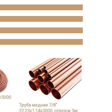
15000
Труба медная 7/8”
22,23х1,14х3000, отрезок 3м