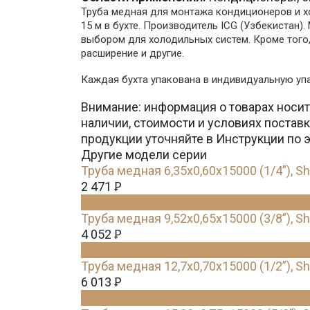
Труба медная для монтажа кондиционеров и хол
15 м в бухте. Производитель ICG (Узбекистан
выбором для холодильных систем. Кроме того,
расширение и другие.
Каждая бухта упакована в индивидуальную упа
Внимание: информация о товарах носит
наличии, стоимости и условиях поста
продукции уточняйте в Инструкции по 
Другие модели серии
Труба медная 6,35х0,60х15000 (1/4”), S
2 471
Ꝑ
Труба медная 9,52х0,65х15000 (3/8”), S
4 052
Ꝑ
Труба медная 12,7х0,70х15000 (1/2”), S
6 013
Ꝑ