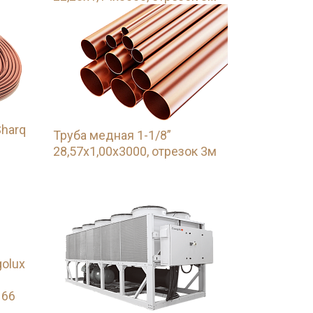
Sharq
Труба медная 1-1/8”
28,57х1,00х3000, отрезок 3м
olux
 66