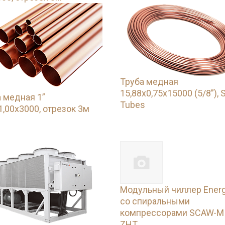
Труба медная
15,88х0,75х15000 (5/8”), 
 медная 1”
Tubes
1,00х3000, отрезок 3м
Модульный чиллер Energ
со спиральными
компрессорами SCAW-M
ZHT