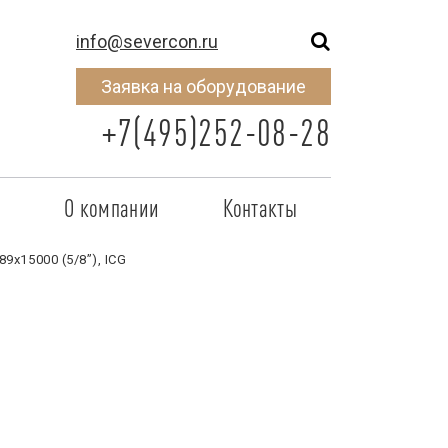
info@severcon.ru
Заявка на оборудование
+7(495)252-08-28
о
О компании
Контакты
тнером
SEVERCON
89х15000 (5/8”), ICG
отрудничества
Объекты
неры
Новости
 сертификат
Карьера
исок