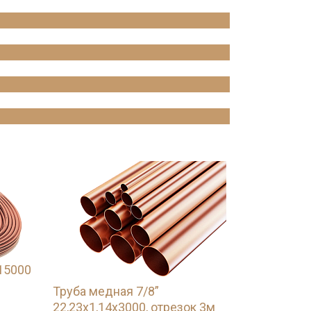
15000
Труба медная 7/8”
22,23х1,14х3000, отрезок 3м