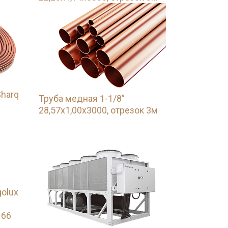
Sharq
Труба медная 1-1/8”
28,57х1,00х3000, отрезок 3м
olux
 66