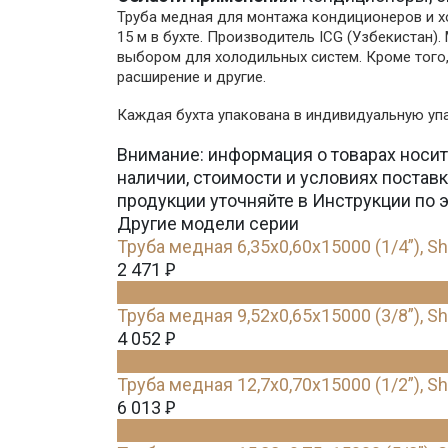
Труба медная для монтажа кондиционеров и хол
15 м в бухте. Производитель ICG (Узбекистан
выбором для холодильных систем. Кроме того,
расширение и другие.
Каждая бухта упакована в индивидуальную упа
Внимание: информация о товарах носит
наличии, стоимости и условиях поста
продукции уточняйте в Инструкции по 
Другие модели серии
Труба медная 6,35х0,60х15000 (1/4”), S
2 471
Ꝑ
Труба медная 9,52х0,65х15000 (3/8”), S
4 052
Ꝑ
Труба медная 12,7х0,70х15000 (1/2”), S
6 013
Ꝑ