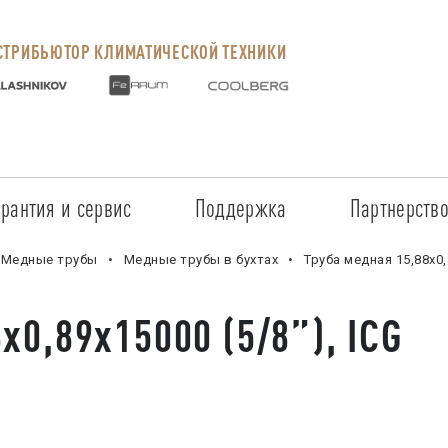
ТРИБЬЮТОР КЛИМАТИЧЕСКОЙ ТЕХНИКИ
арантия и сервис
Поддержка
Партнерств
Сервисные центры
Регистрация объекта
Стать пар
Медные трубы
Медные трубы в бухтах
Труба медная 15,88х0,
Условия предоставления гарантии
Обучение
Условия с
х0,89х15000 (5/8”), ICG
Прайс-лист на услуги
Документация
Наши парт
Заказ запчастей
ПО для Energolux
Проверить
Маркетинговая поддержка
Черный сп