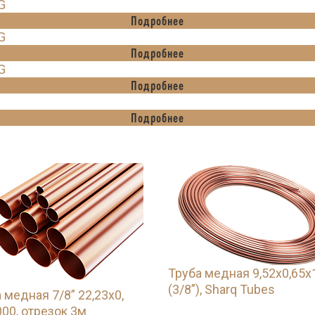
G
Подробнее
G
Подробнее
G
Подробнее
Подробнее
Труба медная 9,52х0,65х
(3/8”), Sharq Tubes
 медная 7/8” 22,23х0,
00, отрезок 3м