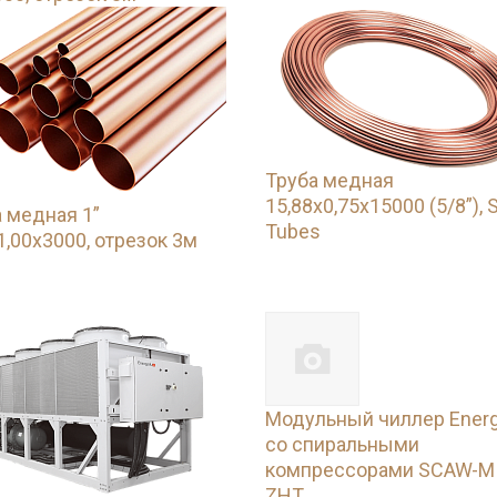
Труба медная
15,88х0,75х15000 (5/8”), 
 медная 1”
Tubes
1,00х3000, отрезок 3м
Модульный чиллер Energ
со спиральными
компрессорами SCAW-M
ZHT