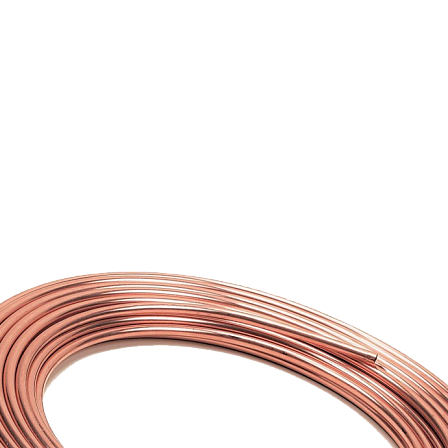
Страхование Energolux