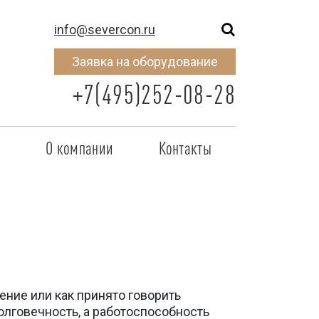
info@severcon.ru
Заявка на оборудование
+7(495)252-08-28
о
О компании
Контакты
тнером
SEVERCON
отрудничества
Объекты
неры
Новости
 сертификат
Карьера
ние или как принято говорить
исок
олговечность, а работоспособность