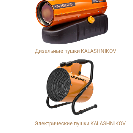
Дизельные пушки KALASHNIKOV
Электрические пушки KALASHNIKOV