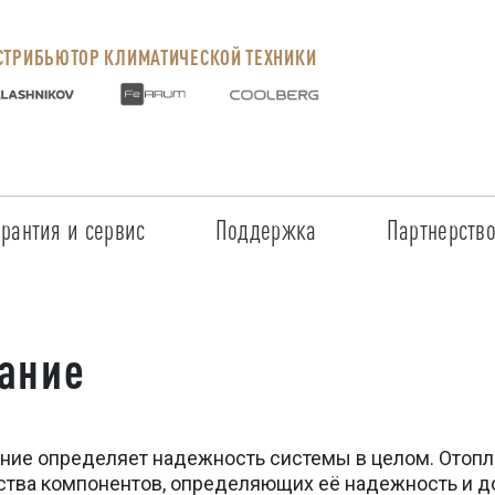
ТРИБЬЮТОР КЛИМАТИЧЕСКОЙ ТЕХНИКИ
арантия и сервис
Поддержка
Партнерств
Сервисные центры
Регистрация объекта
Стать пар
Условия предоставления гарантии
Обучение
Условия с
ание
Прайс-лист на услуги
Документация
Наши парт
Заказ запчастей
ПО для Energolux
Проверить
ние определяет надежность системы в целом. Отопле
Маркетинговая поддержка
Черный сп
ства компонентов, определяющих её надежность и д