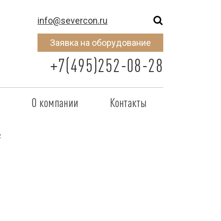
info@severcon.ru
Заявка на оборудование
+7(495)252-08-28
о
О компании
Контакты
тнером
SEVERCON
2
отрудничества
Объекты
неры
Новости
 сертификат
Карьера
исок