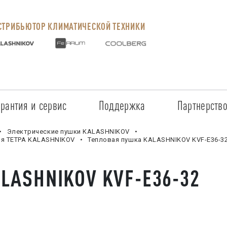
ТРИБЬЮТОР КЛИМАТИЧЕСКОЙ ТЕХНИКИ
арантия и сервис
Поддержка
Партнерств
Сервисные центры
Регистрация объекта
Стать пар
Электрические пушки KALASHNIKOV
ия ТЕТРА KALASHNIKOV
Тепловая пушка KALASHNIKOV KVF-E36-3
Условия предоставления гарантии
Обучение
Условия с
ALASHNIKOV KVF-E36-32
Прайс-лист на услуги
Документация
Наши парт
Заказ запчастей
ПО для Energolux
Проверить
Маркетинговая поддержка
Черный сп