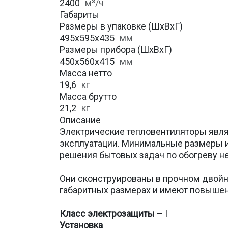
2400
м³/ч
Габариты
Размеры в упаковке (ШхВхГ)
495x595x435
мм
Размеры прибора (ШхВхГ)
450x560x415
мм
Масса нетто
19,6
кг
Масса брутто
21,2
кг
Описание
Электрические тепловентиляторы явля
эксплуатации. Минимальные размеры 
решения бытовых задач по обогреву 
Они сконструированы в прочном двой
габаритных размерах и имеют повышен
Класс электрозащиты
– I
Установка