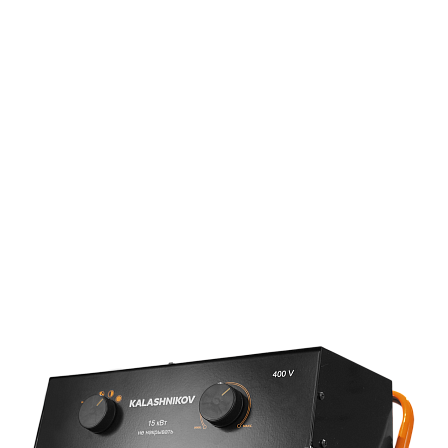
Страхование Energolux