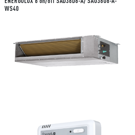
ENERGOLUX 6 on/off SAD36D6-A/ SAU36U6-A-
WS40