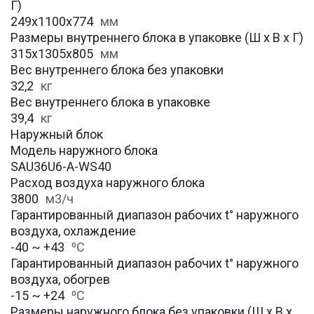
Г)
249х1100x774
мм
Размеры внутреннего блока в упаковке (Ш х В х Г)
315х1305x805
мм
Вес внутреннего блока без упаковки
32,2
кг
Вес внутреннего блока в упаковке
39,4
кг
Наружный блок
Модель наружного блока
SAU36U6-A-WS40
Расход воздуха наружного блока
3800
м3/ч
Гарантированный диапазон рабочих t° наружного
воздуха, охлаждение
-40 ~ +43
⁰С
Гарантированный диапазон рабочих t° наружного
воздуха, обогрев
-15 ~ +24
⁰С
Размеры наружного блока без упаковки (Ш х В х