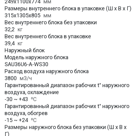
249х1100x774
мм
Размеры внутреннего блока в упаковке (Ш х В х Г)
315х1305x805
мм
Вес внутреннего блока без упаковки
32,2
кг
Вес внутреннего блока в упаковке
39,4
кг
Наружный блок
Модель наружного блока
SAU36U6-A-WS30
Расход воздуха наружного блока
3800
м3/ч
Гарантированный диапазон рабочих t° наружного
воздуха, охлаждение
-30 ~ +43
⁰С
Гарантированный диапазон рабочих t° наружного
воздуха, обогрев
-15 ~ +24
⁰С
Размеры наружного блока без упаковки (Ш х В х
Г)