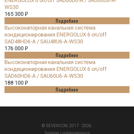
ENERGOLUX 6 on/off SAD60D6-A / SAU60U6-A-
WS30
165 300
Ꝑ
Подробнее
Высоконапорная канальная система
кондиционирования ENERGOLUX 6 on/off
SAD48HD6-A / SAU48U6-A-WS30
176 000
Ꝑ
Подробнее
Высоконапорная канальная система
кондиционирования ENERGOLUX 6 on/off
SAD60HD6-A / SAU60U6-A-WS30
188 100
Ꝑ
Подробнее
© SEVERCON, 2017 - 2026.
Положение о конфиденциальности