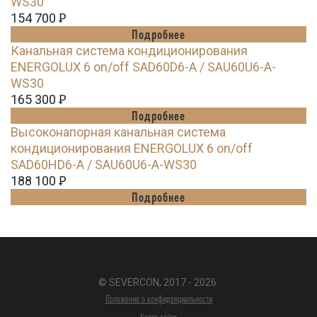
WS30
154 700
Ꝑ
Подробнее
Канальная система кондиционирования
ENERGOLUX 6 on/off SAD60D6-A / SAU60U6-A-
WS30
165 300
Ꝑ
Подробнее
Высоконапорная канальная система
кондиционирования ENERGOLUX 6 on/off
SAD60HD6-A / SAU60U6-A-WS30
188 100
Ꝑ
Подробнее
© SEVERCON, 2017 - 2026.
Положение о конфиденциальности
Карта сайта