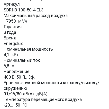
Артикул
SDRI-B 100-50-4 EL3
Максимальный расход воздуха
17950
м³/ч
Гарантия
3 года
Бренд
Energolux
Номинальная мощность
4,1
кВт
Номинальный ток
6,8
А
Напряжение
400 В, 50 Гц, 3ф.
Уровень звуковой мощности ко входу/выходу/
окружению
91/96/80 дБ(А)
дБ(А)
Температура перемещаемого воздуха
-20…+50
⁰С