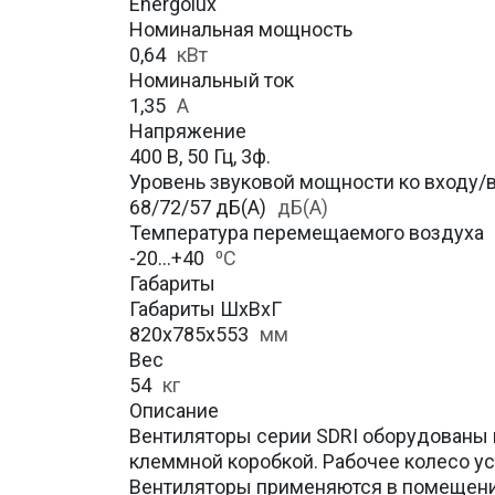
Energolux
Номинальная мощность
0,64
кВт
Номинальный ток
1,35
А
Напряжение
400 В, 50 Гц, 3ф.
Уровень звуковой мощности ко входу
68/72/57 дБ(А)
дБ(А)
Температура перемещаемого воздуха
-20…+40
⁰С
Габариты
Габариты ШхВхГ
820x785x553
мм
Вес
54
кг
Описание
Вентиляторы серии SDRI оборудованы 
клеммной коробкой. Рабочее колесо у
Вентиляторы применяются в помещения