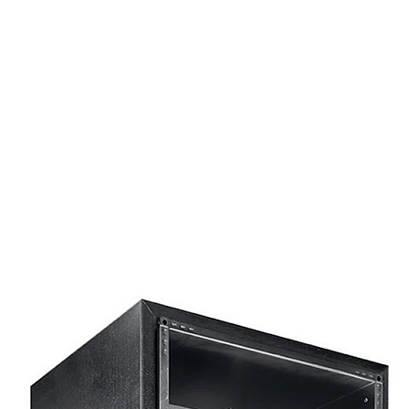
Страхование Energolux