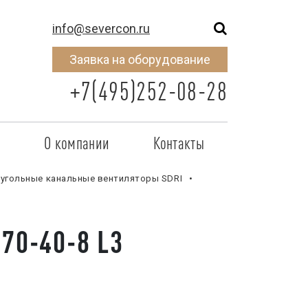
info@severcon.ru
Заявка на оборудование
+7(495)252-08-28
о
О компании
Контакты
тнером
SEVERCON
угольные канальные вентиляторы SDRI
отрудничества
Объекты
70-40-8 L3
неры
Новости
 сертификат
Карьера
исок