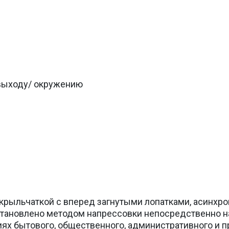
/выходу/ окружению
крыльчаткой с вперед загнутыми лопатками, асинхр
становлено методом напрессовки непосредственно на
х бытового, общественного, административного и 